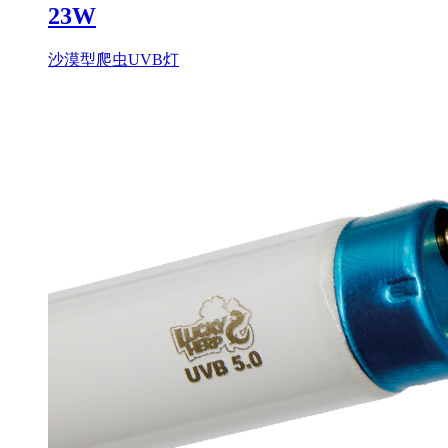
23W
沙漠型爬虫UVB灯