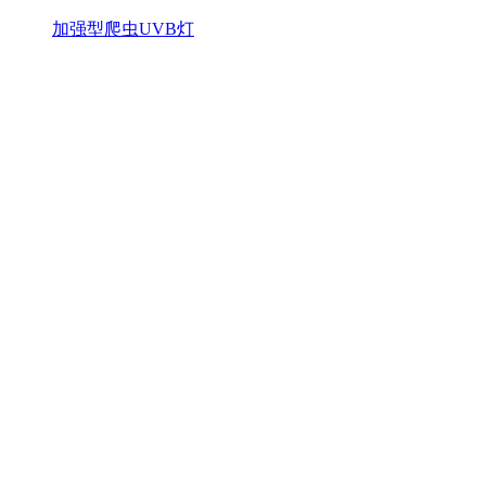
加强型爬虫UVB灯