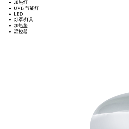
加热灯
UVB 节能灯
LED
灯罩/灯具
加热垫
温控器