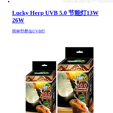
Lucky Herp UVB 5.0 节能灯13W
26W
雨林型爬虫UVB灯