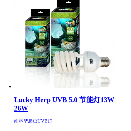
Lucky Herp UVB 5.0 节能灯13W
26W
雨林型爬虫UVB灯