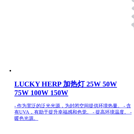
LUCKY HERP 加热灯 25W 50W
75W 100W 150W
- 作为宽泛的泛光光源，为封闭空间提供环境热量。 - 含
有UVA，有助于提升幸福感和色觉。 - 提高环境温度。 -
暖色光源。