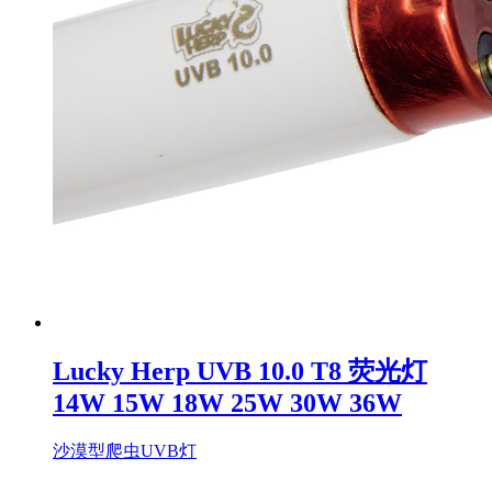
Lucky Herp UVB 10.0 T8 荧光灯
14W 15W 18W 25W 30W 36W
沙漠型爬虫UVB灯