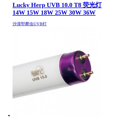
Lucky Herp UVB 10.0 T8 荧光灯
14W 15W 18W 25W 30W 36W
沙漠型爬虫UVB灯