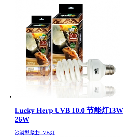
Lucky Herp UVB 10.0 节能灯13W
26W
沙漠型爬虫UVB灯