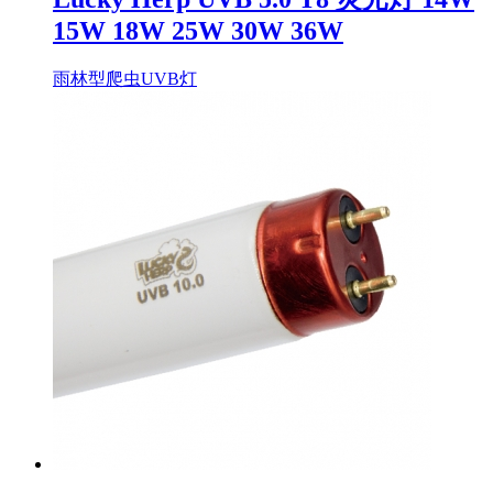
15W 18W 25W 30W 36W
雨林型爬虫UVB灯