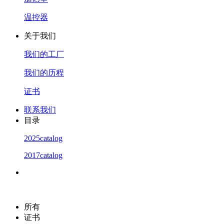
温控器
关于我们
我们的工厂
我们的历程
证书
联系我们
目录
2025catalog
2017catalog
所有
证书